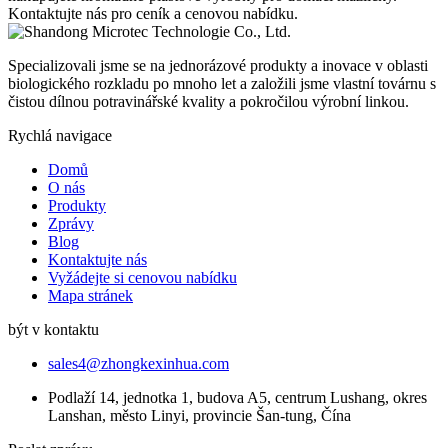
Kontaktujte nás pro ceník a cenovou nabídku.
Specializovali jsme se na jednorázové produkty a inovace v oblasti
biologického rozkladu po mnoho let a založili jsme vlastní továrnu s
čistou dílnou potravinářské kvality a pokročilou výrobní linkou.
Rychlá navigace
Domů
O nás
Produkty
Zprávy
Blog
Kontaktujte nás
Vyžádejte si cenovou nabídku
Mapa stránek
být v kontaktu
sales4@zhongkexinhua.com
Podlaží 14, jednotka 1, budova A5, centrum Lushang, okres
Lanshan, město Linyi, provincie Šan-tung, Čína