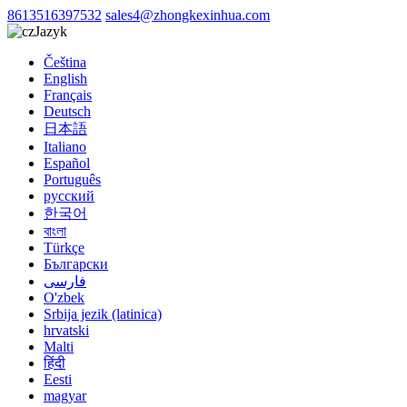
8613516397532
sales4@zhongkexinhua.com
Jazyk
Čeština
English
Français
Deutsch
日本語
Italiano
Español
Português
русский
한국어
বাংলা
Türkçe
Български
فارسی
O'zbek
Srbija jezik (latinica)
hrvatski
Malti
हिंदी
Eesti
magyar