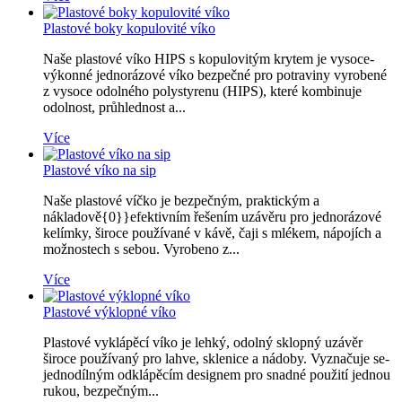
Plastové boky kopulovité víko
Naše plastové víko HIPS s kopulovitým krytem je vysoce-
výkonné jednorázové víko bezpečné pro potraviny vyrobené
z vysoce odolného polystyrenu (HIPS), které kombinuje
odolnost, průhlednost a...
Více
Plastové víko na sip
Naše plastové víčko je bezpečným, praktickým a
nákladově{0}}efektivním řešením uzávěru pro jednorázové
kelímky, široce používané v kávě, čaji s mlékem, nápojích a
možnostech s sebou. Vyrobeno z...
Více
Plastové výklopné víko
Plastové vyklápěcí víko je lehký, odolný sklopný uzávěr
široce používaný pro lahve, sklenice a nádoby. Vyznačuje se-
jednodílným odklápěcím designem pro snadné použití jednou
rukou, bezpečným...