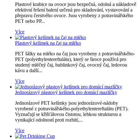
Plastové krabice na ovoce jsou bezpečná, odolná a nákladově
efektivní řešení balení určená pro skladování, vystavování a
přepravu čerstvého ovoce. Jsou vyrobeny z potravinářského
PET nebo PP...
Více
Plastový kelímek na čaj na mléko
PET šálky na mléko na čaj jsou vyrobeny z potravinářského-
PET (polyethylentereftalátu), který se široce používá pro
studený mléčný čaj, bublinkový čaj, ovocný čaj, ledovou
kávu a další...
Více
Jednorázový plastový kelímek pro domácí mazlíčky
Jednorázové PET kelímky jsou jednorázové-nádoby
vyrobené z potravinářského-polyethylentereftalátu (PET).
Vyznačují se křišťálovou čistotou, lehkou strukturou a
vynikající odolností proti rozbití,...
Více