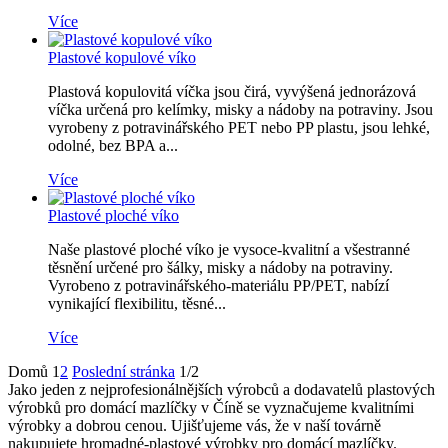
Více
Plastové kopulové víko
Plastová kopulovitá víčka jsou čirá, vyvýšená jednorázová
víčka určená pro kelímky, misky a nádoby na potraviny. Jsou
vyrobeny z potravinářského PET nebo PP plastu, jsou lehké,
odolné, bez BPA a...
Více
Plastové ploché víko
Naše plastové ploché víko je vysoce-kvalitní a všestranné
těsnění určené pro šálky, misky a nádoby na potraviny.
Vyrobeno z potravinářského-materiálu PP/PET, nabízí
vynikající flexibilitu, těsné...
Více
Domů
1
2
Poslední stránka
1/2
Jako jeden z nejprofesionálnějších výrobců a dodavatelů plastových
výrobků pro domácí mazlíčky v Číně se vyznačujeme kvalitními
výrobky a dobrou cenou. Ujišťujeme vás, že v naší továrně
nakupujete hromadné-plastové výrobky pro domácí mazlíčky.