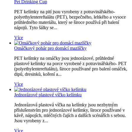
Pet Drinking Cup
PET kelímky na pití jsou vyrobeny z potravinářského-
polyethylentereftalátu (PET), bezpečného, ​​lehkého a vysoce
průhledného materiálu, který se široce používá při balení
nápojů. Tyto šálky se...
Více
Omáčkový pohár pro domácí mazlíčky
PET kelímky na omáčky jsou jednorázové, průhledné
plastové kelímky na porce vyrobené z potravinářského- PET
(polyethylentereftalátu), široce používané pro balení omáček,
dipů, dresinků, koření a...
Více
Jednorázové plastové víčko kelímku
Jednorázová plastová víčka na kelímky jsou nezbytným
příslušenstvím pro jednorázové kelímky, široce používané v
kávě, nápojích, mléčných čajích a dalších scénářích s sebou.
Jsou vyrobeny z...
Více