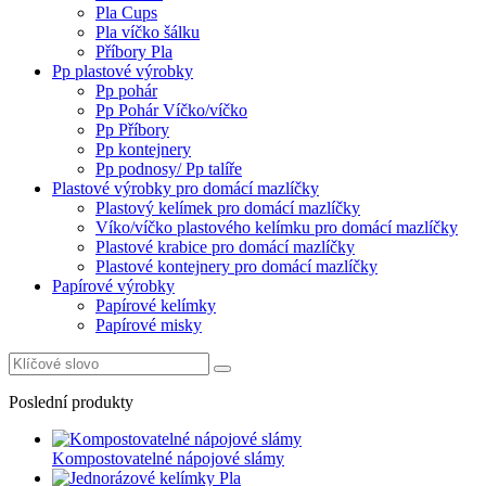
Pla Cups
Pla víčko šálku
Příbory Pla
Pp plastové výrobky
Pp pohár
Pp Pohár Víčko/víčko
Pp Příbory
Pp kontejnery
Pp podnosy/ Pp talíře
Plastové výrobky pro domácí mazlíčky
Plastový kelímek pro domácí mazlíčky
Víko/víčko plastového kelímku pro domácí mazlíčky
Plastové krabice pro domácí mazlíčky
Plastové kontejnery pro domácí mazlíčky
Papírové výrobky
Papírové kelímky
Papírové misky
Poslední produkty
Kompostovatelné nápojové slámy