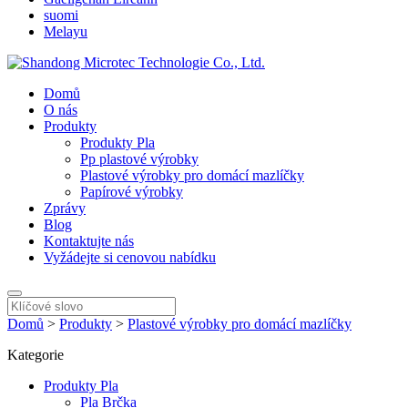
suomi
Melayu
Domů
O nás
Produkty
Produkty Pla
Pp plastové výrobky
Plastové výrobky pro domácí mazlíčky
Papírové výrobky
Zprávy
Blog
Kontaktujte nás
Vyžádejte si cenovou nabídku
Domů
>
Produkty
>
Plastové výrobky pro domácí mazlíčky
Kategorie
Produkty Pla
Pla Brčka