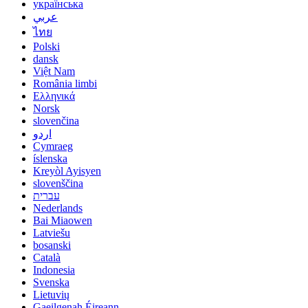
українська
عربي
ไทย
Polski
dansk
Việt Nam
România limbi
Ελληνικά
Norsk
slovenčina
اردو
Cymraeg
íslenska
Kreyòl Ayisyen
slovenščina
עברית
Nederlands
Bai Miaowen
Latviešu
bosanski
Català
Indonesia
Svenska
Lietuvių
Gaeilgenah Éireann